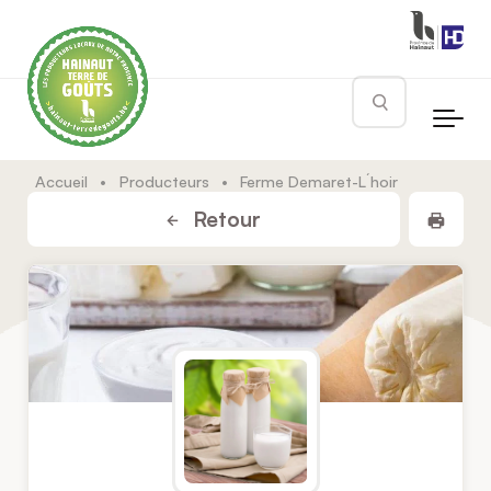
Skip to main content
Rechercher
Accueil
•
Producteurs
•
Ferme Demaret-L´hoir
Impr
Retour