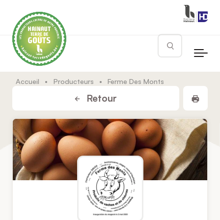
Skip to main content
Rechercher
Accueil
•
Producteurs
•
Ferme Des Monts
Impr
Retour