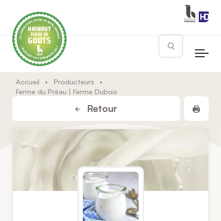
Skip to main content
Rechercher
Accueil
•
Producteurs
•
Ferme du Préau | Ferme Dubois
Impr
Retour