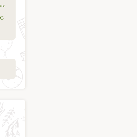
ux
AC