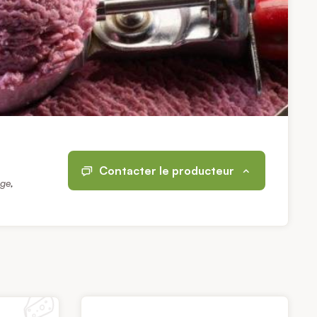
Contacter le producteur
age
,