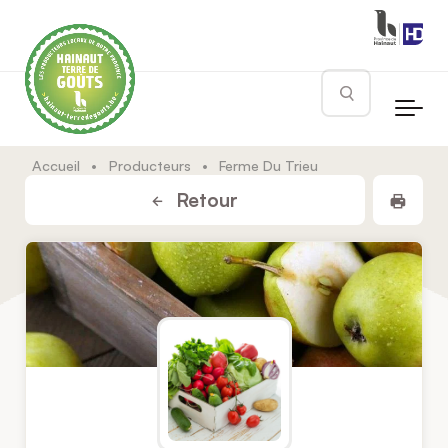
Skip to main content
Rechercher
Accueil
•
Producteurs
•
Ferme Du Trieu
Impr
Retour