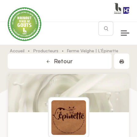
Skip to main content
Rechercher
Accueil
•
Producteurs
•
Ferme Velghe | L’Épinette
Impr
Retour