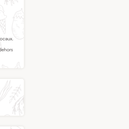
locaux.
 dehors