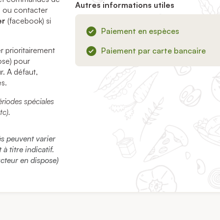
Autres informations utiles
 ou contacter
er
(facebook) si
Paiement en espèces
r prioritairement
Paiement par carte bancaire
pose) pour
r. A défaut,
s.
ériodes spéciales
tc).
sés peuvent varier
 titre indicatif.
ucteur en dispose)