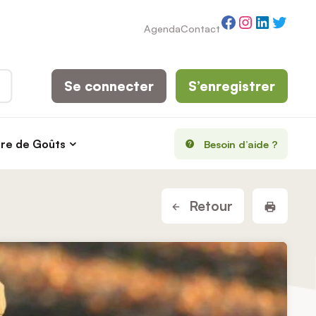
Facebook
Instagram
LinkedI
Twitt
Agenda
Contact
Se connecter
S’enregistrer
rre de Goûts
Besoin d’aide ?
Imprim
Retour