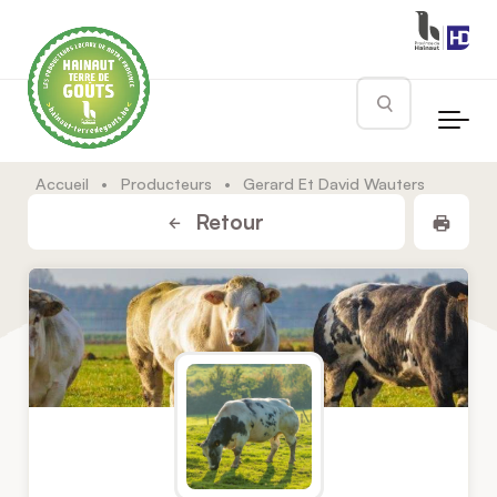
Skip to main content
Rechercher
Accueil
•
Producteurs
•
Gerard Et David Wauters
Impr
Retour