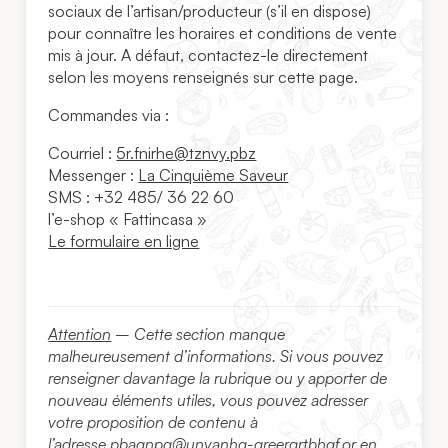
sociaux de l’artisan/producteur (s’il en dispose)
pour connaître les horaires et conditions de vente
mis à jour. A défaut, contactez-le directement
selon les moyens renseignés sur cette page.
Commandes via :
Courriel :
5r.fnirhe@tznvy.pbz
Messenger :
La Cinquième Saveur
SMS : +32 485/ 36 22 60
l’e-shop « Fattincasa »
Le formulaire en ligne
Attention
– Cette section manque
malheureusement d’informations. Si vous pouvez
renseigner davantage la rubrique ou y apporter de
nouveau éléments utiles, vous pouvez adresser
votre proposition de contenu à
l’adresse
pbagnpg@unvanhg-greerqrtbhgf.or
en