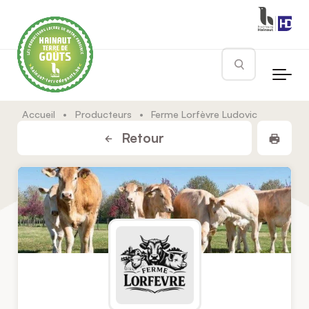
Skip to main content
Rechercher
Accueil
•
Producteurs
•
Ferme Lorfèvre Ludovic
Impr
Retour