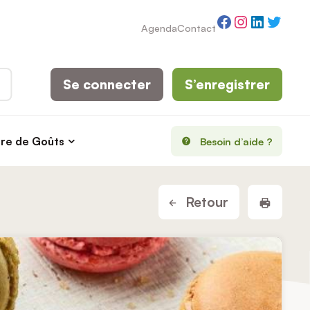
Facebook
Instagram
LinkedI
Twitt
Agenda
Contact
Se connecter
S’enregistrer
rre de Goûts
Besoin d’aide ?
Imprim
Retour