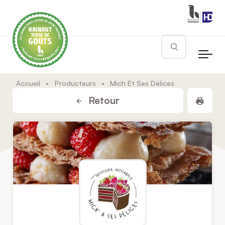
Skip to main content
Rechercher
Accueil
•
Producteurs
•
Mich Et Ses Délices
Impr
Retour