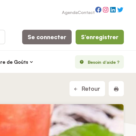
Facebook
Instagram
LinkedI
Twitt
Agenda
Contact
Se connecter
S’enregistrer
rre de Goûts
Besoin d’aide ?
Imprim
Retour