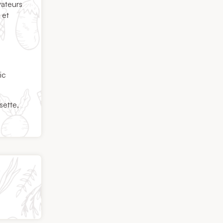
vateurs
 et
ic
sette,