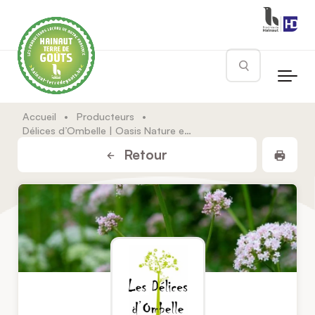
Skip to main content
Rechercher
Accueil
•
Producteurs
•
Délices d’Ombelle | Oasis Nature et Santé
Impr
Retour