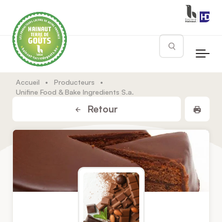
Skip to main content
Rechercher
Accueil
•
Producteurs
•
Unifine Food & Bake Ingredients S.a.
Impr
Retour