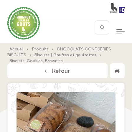
Skip to main content
Rechercher
Accueil
•
Produits
•
CHOCOLATS CONFISERIES
BISCUITS
•
Biscuits | Gaufres et gaufrettes
•
Biscuits, Cookies, Brownies
Impr
Retour