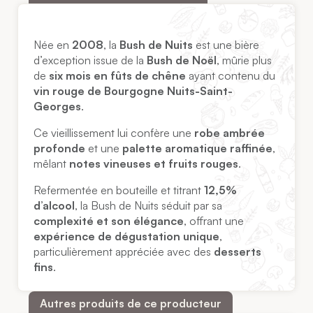
Née en
2008
, la
Bush de Nuits
est une bière
d’exception issue de la
Bush de Noël
, mûrie plus
de
six mois en fûts de chêne
ayant contenu du
vin rouge de Bourgogne Nuits-Saint-
Georges
.
Ce vieillissement lui confère une
robe ambrée
profonde
et une
palette aromatique raffinée
,
mêlant
notes vineuses et fruits rouges
.
Refermentée en bouteille et titrant
12,5%
d’alcool
, la Bush de Nuits séduit par sa
complexité et son élégance
, offrant une
expérience de dégustation unique
,
particulièrement appréciée avec des
desserts
fins
.
Autres produits de ce producteur