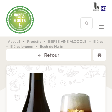
Skip to main content
Rechercher
Accueil
•
Produits
•
BIÈRES VINS ALCOOLS
•
Bières
•
Bières brunes
•
Bush de Nuits
Impr
Retour