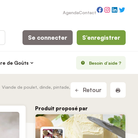
Facebook
Instagram
LinkedI
Twitt
Agenda
Contact
Se connecter
S’enregistrer
rre de Goûts
Besoin d’aide ?
Viande de poulet, dinde, pintade,
Imprim
Retour
Produit proposé par