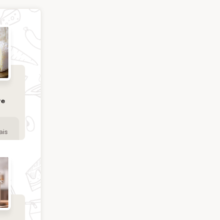
te
ais