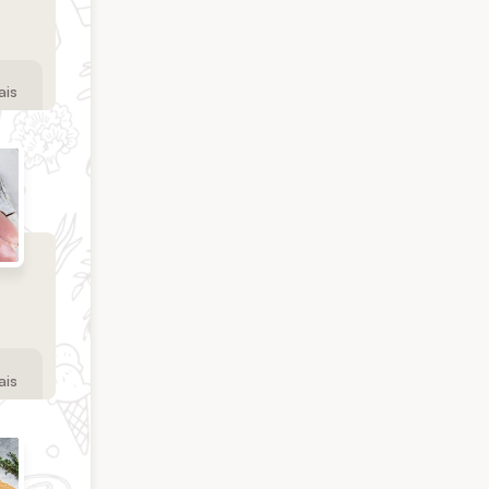
ais
ais