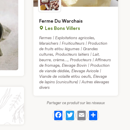
Ferme Du Warchais
Les Bons Villers
Fermes | Exploitations agricoles
,
Maraichers | Fruiticulteurs | Production
de fruits et/ou légumes | Grandes
cultures
,
Producteurs laitiers | Lait,
beurre, crème...
,
Producteurs | Affineurs
de fromage
,
Élevage Bovin | Production
de viande dédiée
,
Élevage Avicole |
Viande de volaille et/ou oeufs
,
Élevage
de lapins (cuniculture) | Autres élevages
divers
Partager ce produit sur les réseaux
Facebook
Twitter
Email
Share