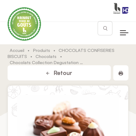
Skip to main content
Rechercher
Accueil
•
Produits
•
CHOCOLATS CONFISERIES
BISCUITS
•
Chocolats
•
Chocolats Collection Degustation Printemps
Impr
Retour