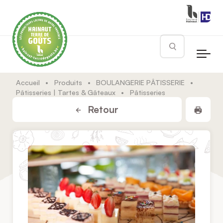
Skip to main content
Rechercher
Accueil
•
Produits
•
BOULANGERIE PÂTISSERIE
•
Pâtisseries | Tartes & Gâteaux
•
Pâtisseries
Impr
Retour