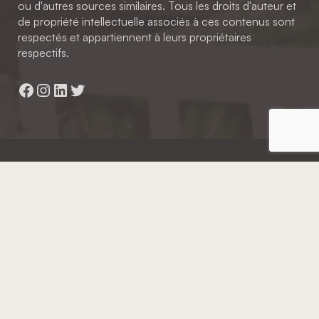
ou d'autres sources similaires. Tous les droits d'auteur et
de propriété intellectuelle associés à ces contenus sont
respectés et appartiennent à leurs propriétaires
respectifs.
Facebook
Instagram
LinkedIn
Twitter
Hainaut Développement
2022 - Tous droits réservés
Octopix
+ WordPress