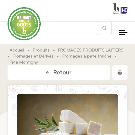
Skip to main content
Rechercher
Accueil
•
Produits
•
FROMAGES PRODUITS LAITIERS
•
Fromages et Dérivés
•
Fromages à pâte fraîche
•
Feta Montigny
Impr
Retour