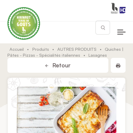
Skip to main content
Rechercher
Accueil
•
Produits
•
AUTRES PRODUITS
•
Quiches |
Pâtes - Pizzas - Spécialités italiennes
•
Lasagnes
Impr
Retour