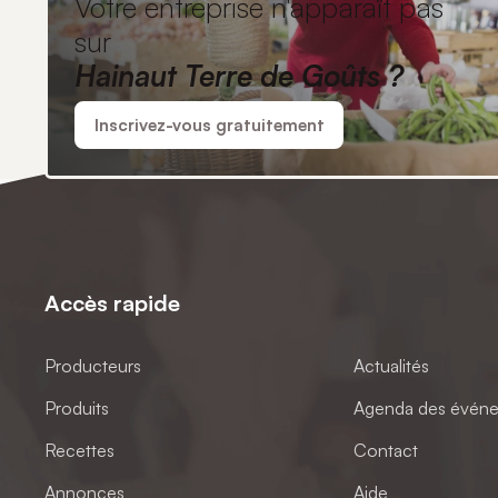
Votre entreprise n'apparaît pas
sur
Hainaut Terre de Goûts ?
Inscrivez-vous gratuitement
Accès rapide
Producteurs
Actualités
Produits
Agenda des évén
Recettes
Contact
Annonces
Aide