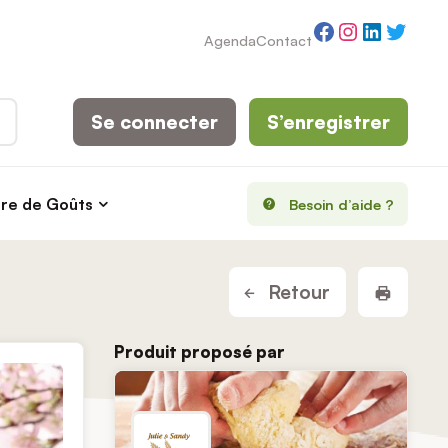
Facebook
Instagram
LinkedI
Twitt
Agenda
Contact
Se connecter
S’enregistrer
rre de Goûts
Besoin d’aide ?
Imprim
Retour
Produit proposé par