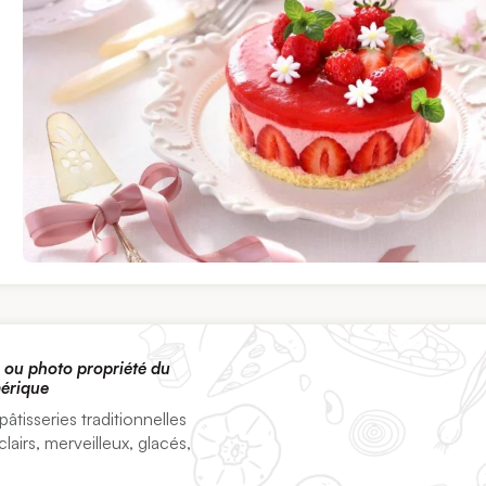
ts ou photo propriété du
mérique
âtisseries traditionnelles
lairs, merveilleux, glacés,