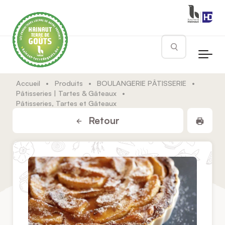
Skip to main content
Rechercher
Accueil
•
Produits
•
BOULANGERIE PÂTISSERIE
•
Pâtisseries | Tartes & Gâteaux
•
Pâtisseries, Tartes et Gâteaux
Impr
Retour