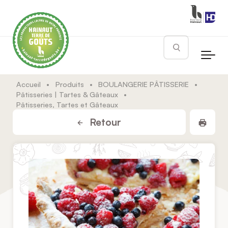
Skip to main content
Rechercher
Accueil
•
Produits
•
BOULANGERIE PÂTISSERIE
•
Pâtisseries | Tartes & Gâteaux
•
Pâtisseries, Tartes et Gâteaux
Impr
Retour