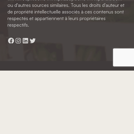
ou d'autres sources similaires. Tous les droits d'auteur et
de propriété intellectuelle associés à ces contenus sont
respectés et appartiennent à leurs propriétaires
respectifs.
Facebook
Instagram
LinkedIn
Twitter
Hainaut Développement
2022 - Tous droits réservés
Octopix
+ WordPress