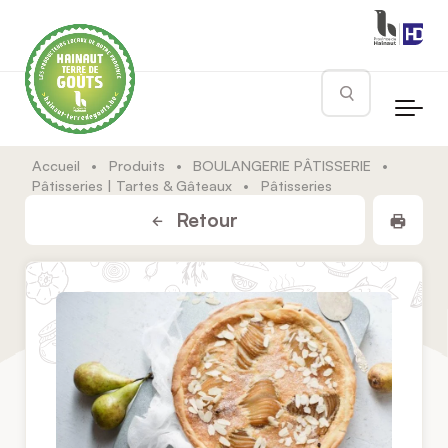
Skip to main content
Rechercher
Accueil
•
Produits
•
BOULANGERIE PÂTISSERIE
•
Pâtisseries | Tartes & Gâteaux
•
Pâtisseries
Impr
Retour