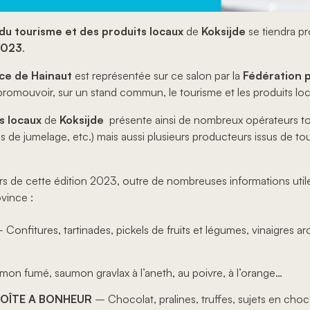
du tourisme et des produits locaux
de
Koksijde
se tiendra p
2023
.
ce de Hainaut
est représentée sur ce salon par la
Fédération p
promouvoir, sur un stand commun, le tourisme et les produits lo
s locaux
de
Koksijde
présente ainsi de nombreux opérateurs tou
és de jumelage, etc.) mais aussi plusieurs producteurs issus de to
s de cette édition 2023, outre de nombreuses informations utile
vince :
Confitures, tartinades, pickels de fruits et légumes, vinaigres ar
n fumé, saumon gravlax à l’aneth, au poivre, à l’orange…
BOÎTE A BONHEUR
– Chocolat, pralines, truffes, sujets en choc