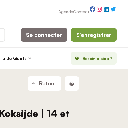
Facebook
Instagram
LinkedI
Twitt
Agenda
Contact
Se connecter
S’enregistrer
rre de Goûts
Besoin d’aide ?
Imprimer la fiche
Retour
Koksijde | 14 et