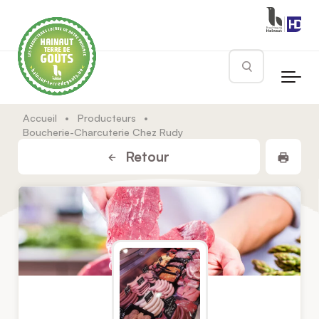
Skip to main content
Rechercher
Accueil
•
Producteurs
•
Boucherie-Charcuterie Chez Rudy
Impr
Retour