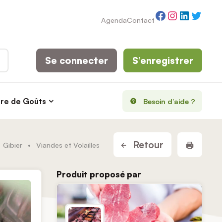
Facebook
Instagram
LinkedI
Twitt
Agenda
Contact
Se connecter
S’enregistrer
rre de Goûts
Besoin d’aide ?
Imprim
Retour
Gibier
•
Viandes et Volailles
Produit proposé par