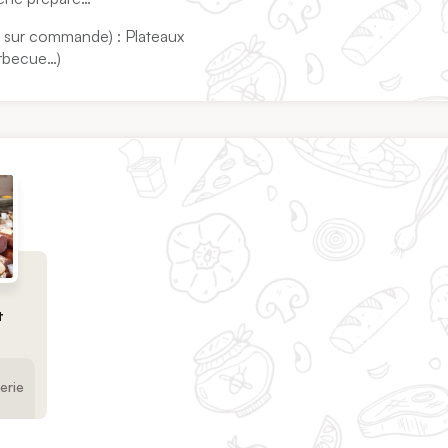
s sur commande) : Plateaux
barbecue…)
t
erie