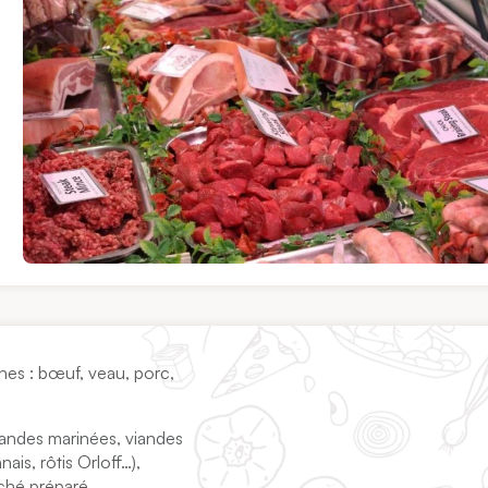
ines : bœuf, veau, porc,
viandes marinées, viandes
ais, rôtis Orloff…),
aché préparé…