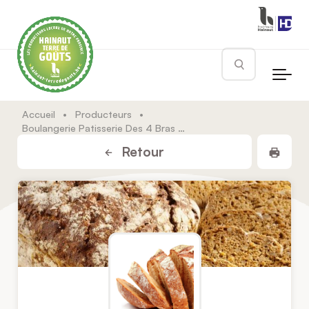
Skip to main content
Rechercher
Accueil
•
Producteurs
•
Boulangerie Patisserie Des 4 Bras Sprl
Impr
Retour