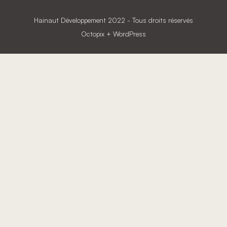
Hainaut Développement
2022 - Tous droits réservés
Octopix
+ WordPress