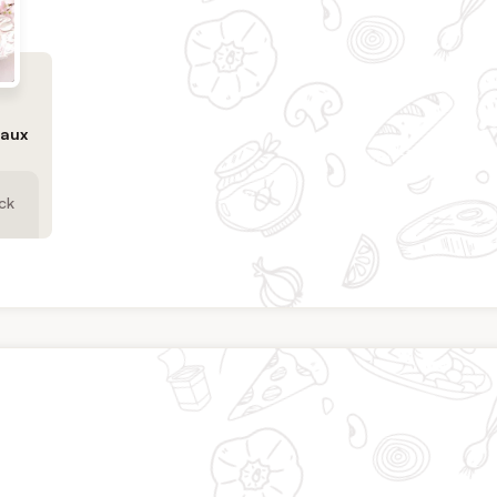
eaux
ck