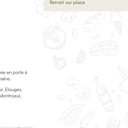
Retrait sur place
née en porte à
maine.
ur, Elouges,
Montroeul,