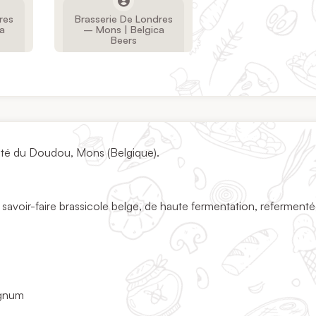
res
Brasserie De Londres
a
– Mons | Belgica
Beers
 cité du Doudou, Mons (Belgique).
e savoir-faire brassicole belge, de haute fermentation, referment
agnum