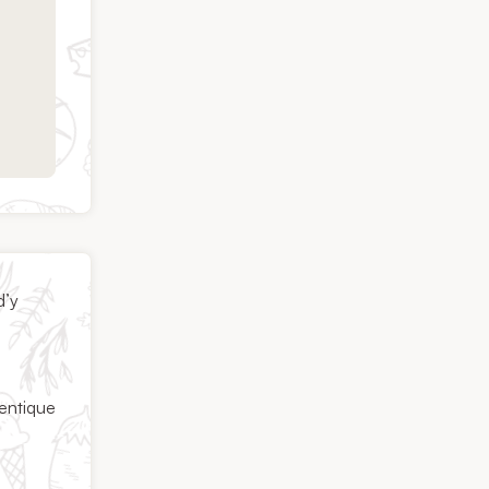
d’y
hentique