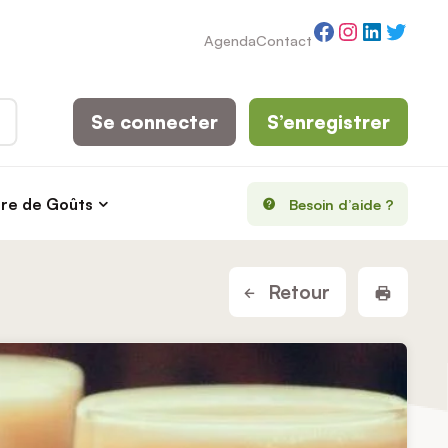
Facebook
Instagram
LinkedI
Twitt
Agenda
Contact
Se connecter
S’enregistrer
rre de Goûts
Besoin d’aide ?
Imprim
Retour