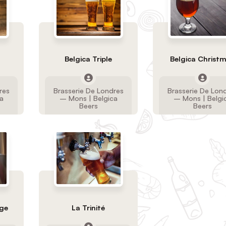
Belgica Triple
Belgica Christ
res
Brasserie De Londres
Brasserie De Lon
a
– Mons | Belgica
– Mons | Belgi
Beers
Beers
uge
La Trinité