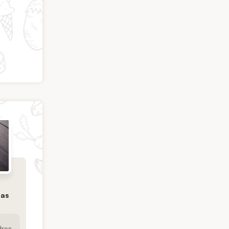
mas
dres