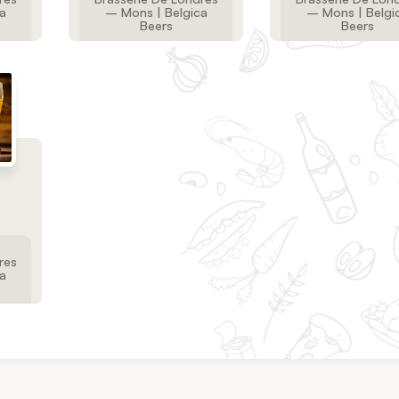
a
– Mons | Belgica
– Mons | Belgi
Beers
Beers
res
a