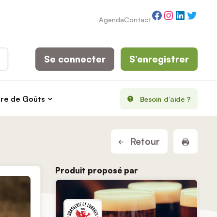
Facebook
Instagram
LinkedI
Twitt
Agenda
Contact
Se connecter
S’enregistrer
rre de Goûts
Besoin d’aide ?
Imprim
Retour
Produit proposé par