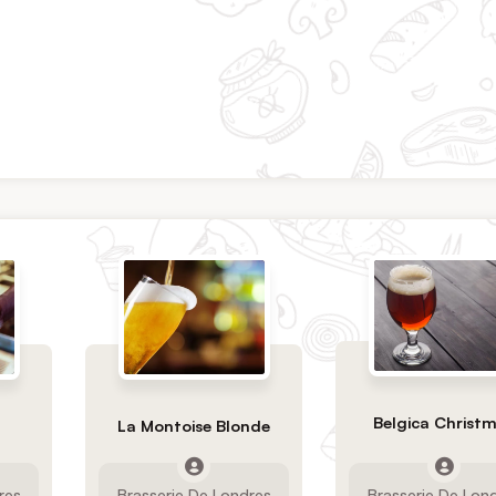
Belgica Christ
La Montoise Blonde
res
Brasserie De Londres
Brasserie De Lon