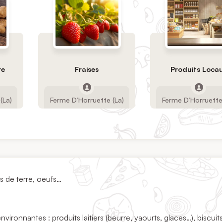
re
Fraises
Produits Loca
(La)
Ferme D’Horruette (La)
Ferme D’Horruette
s de terre, oeufs…
vironnantes : produits laitiers (beurre, yaourts, glaces…), biscuits