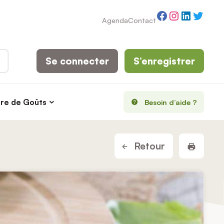
Facebook
Instagram
LinkedI
Twitt
Agenda
Contact
Se connecter
S’enregistrer
rre de Goûts
Besoin d’aide ?
Imprim
Retour