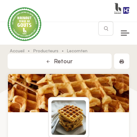
Skip to main content
Rechercher
Accueil
•
Producteurs
•
Lecomten
Impr
Retour