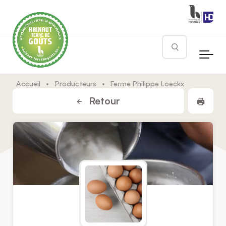
Skip to main content
Rechercher
Accueil
•
Producteurs
•
Ferme Philippe Loeckx
Impr
Retour