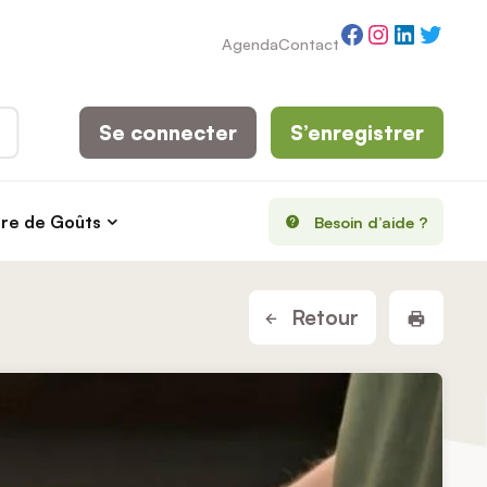
Facebook
Instagram
LinkedI
Twitt
Agenda
Contact
Se connecter
S’enregistrer
rre de Goûts
Besoin d’aide ?
Imprim
Retour