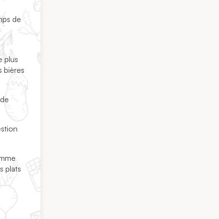
mps de
e plus
s bières
 de
estion
gamme
s plats