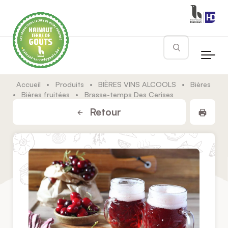
Skip to main content
Rechercher
Accueil
•
Produits
•
BIÈRES VINS ALCOOLS
•
Bières
•
Bières fruitées
•
Brasse-temps Des Cerises
Impr
Retour