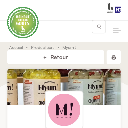
Skip to main content
Rechercher
Accueil
•
Producteurs
•
Myum !
Impr
Retour