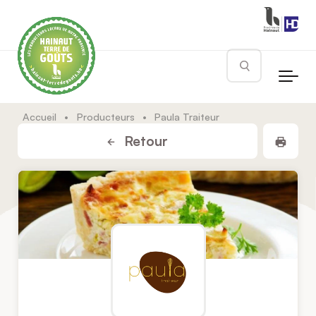
Skip to main content
Rechercher
Accueil
•
Producteurs
•
Paula Traiteur
Impr
Retour