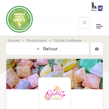
Skip to main content
Rechercher
Accueil
•
Producteurs
•
Tûtûte Confiserie
Impr
Retour