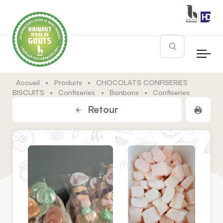
Skip to main content
Rechercher
Accueil
•
Produits
•
CHOCOLATS CONFISERIES
BISCUITS
•
Confiseries
•
Bonbons
•
Confiseries
Impr
Retour