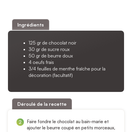
h de réfrigération
Ingrédients
125 gr de chocolat noir
30 gr de sucre roux
50 gr de beurre doux
4 oeufs frais
3/4 feuilles de menthe fraîche pour la
décoration (facultatif)
Déroulé de la recette
Faire fondre le chocolat au bain-marie et
ajouter le beurre coupé en petits morceaux,