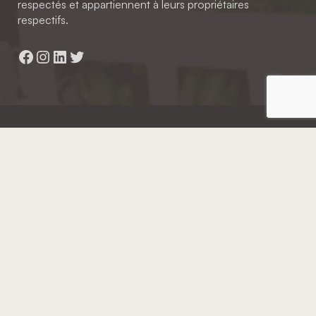
respectés et appartiennent à leurs propriétaires
respectifs.
Facebook
Instagram
LinkedIn
Twitter
Hainaut Développement
2022 - Tous droits réservés
Octopix
+ WordPress