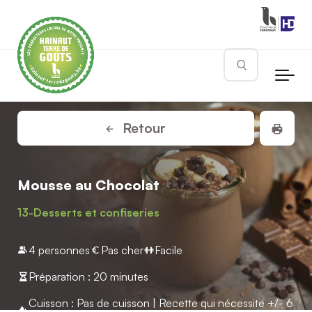
Skip to main content
Rechercher
Impr
Retour
Mousse au Chocolat
13-Desserts et confiseries
4 personnes
Pas cher
Facile
Préparation : 20 minutes
Cuisson : Pas de cuisson | Recette qui nécessite +/- 6