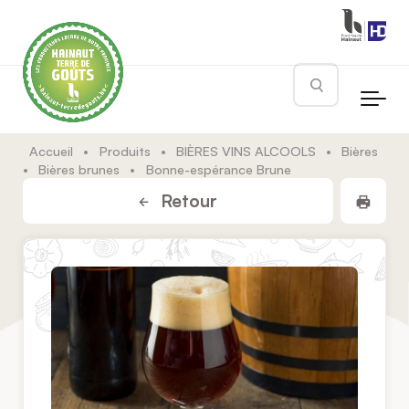
Skip to main content
Rechercher
Accueil
•
Produits
•
BIÈRES VINS ALCOOLS
•
Bières
•
Bières brunes
•
Bonne-espérance Brune
Impr
Retour