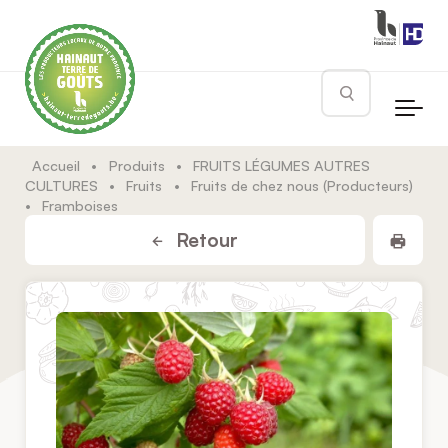
Skip to main content
Rechercher
Accueil
•
Produits
•
FRUITS LÉGUMES AUTRES
CULTURES
•
Fruits
•
Fruits de chez nous (Producteurs)
•
Framboises
Impr
Retour