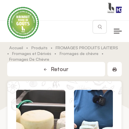
Skip to main content
Rechercher
Accueil
•
Produits
•
FROMAGES PRODUITS LAITIERS
•
Fromages et Dérivés
•
Fromages de chèvre
•
Fromages De Chèvre
Impr
Retour