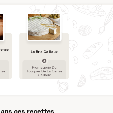
Cense
Le Brie Caillaux
Fromagerie Du
nse
Tourpier De La Cense
Caillaux
dans ces recettes