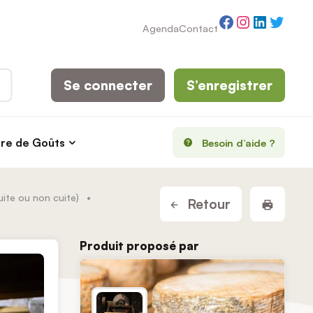
Facebook
Instagram
LinkedI
Twitt
Agenda
Contact
Se connecter
S’enregistrer
rre de Goûts
Besoin d’aide ?
ite ou non cuite)
•
Imprim
Retour
Produit proposé par