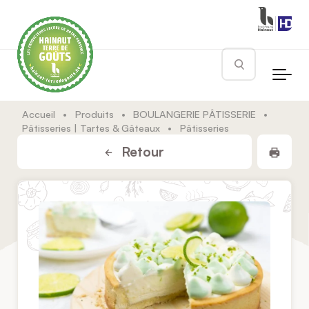
Skip to main content
Rechercher
Accueil
•
Produits
•
BOULANGERIE PÂTISSERIE
•
Pâtisseries | Tartes & Gâteaux
•
Pâtisseries
Impr
Retour