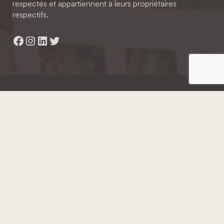
respectés et appartiennent à leurs propriétaires
respectifs.
Facebook
Instagram
LinkedIn
Twitter
Hainaut Développement
2022 - Tous droits réservés
Octopix
+ WordPress