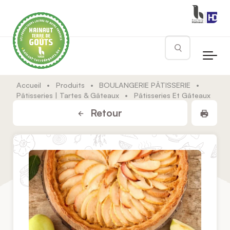
Skip to main content
Rechercher
Accueil
•
Produits
•
BOULANGERIE PÂTISSERIE
•
Pâtisseries | Tartes & Gâteaux
•
Pâtisseries Et Gâteaux
Impr
Retour