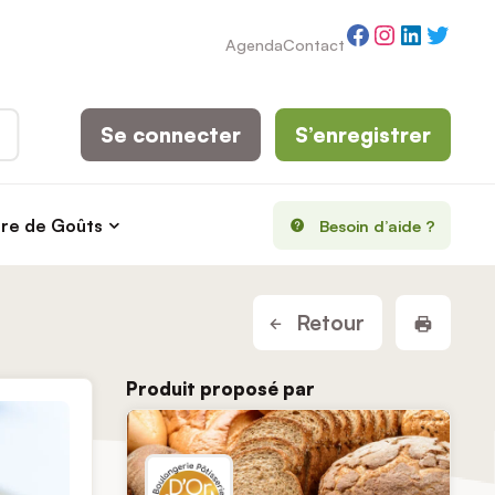
Facebook
Instagram
LinkedI
Twitt
Agenda
Contact
Se connecter
S’enregistrer
rre de Goûts
Besoin d’aide ?
Imprim
Retour
Produit proposé par